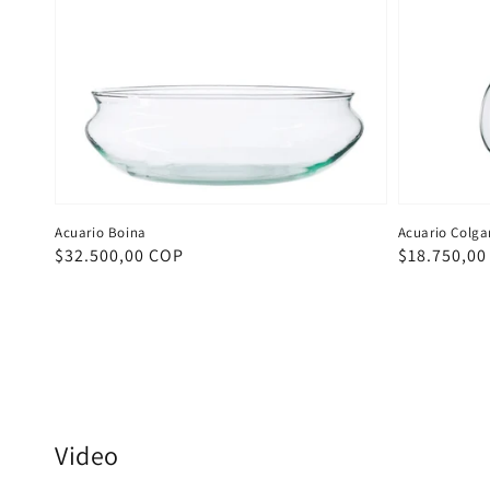
Acuario Boina
Acuario Colga
Precio
$32.500,00 COP
Precio
$18.750,00
habitual
habitual
Video