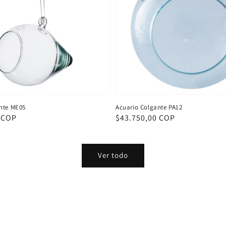
nte ME05
Acuario Colgante PA12
 COP
Precio
$43.750,00 COP
habitual
Ver todo