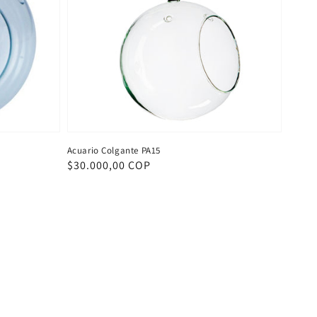
Acuario Colgante PA15
Precio
$30.000,00 COP
habitual