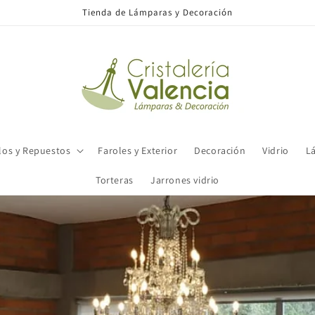
Tienda de Lámparas y Decoración
los y Repuestos
Faroles y Exterior
Decoración
Vidrio
L
Torteras
Jarrones vidrio