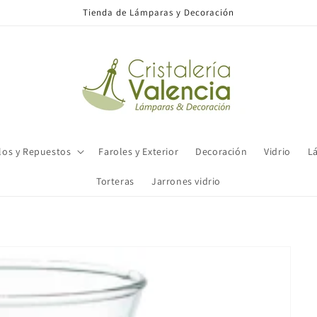
Tienda de Lámparas y Decoración
los y Repuestos
Faroles y Exterior
Decoración
Vidrio
L
Torteras
Jarrones vidrio