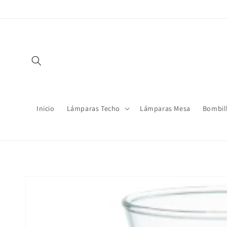
Ir
directamente
al contenido
Inicio
Lámparas Techo
Lámparas Mesa
Bombil
Ir
directamente
a la
información
del producto