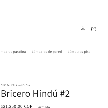
Iniciar
Carrito
sesión
ámparas parafina
Lámparas de pared
Lámparas piso
CRISTALERÍA VALENCIA
Bricero Hindú #2
Precio
$21.250,00 COP
Agotado