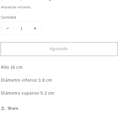
habitual
Impuesto incluido.
Cantidad
Reducir
Aumentar
cantidad
cantidad
para
para
Agotado
Bricero
Bricero
Hindú
Hindú
#2
#2
Alto 16 cm
Diámetro inferior 3.8 cm
Diámetro superior 9.2 cm
Share