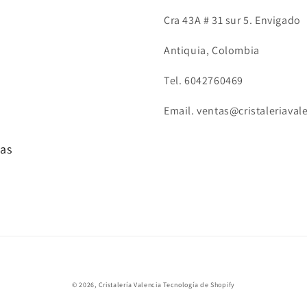
Cra 43A # 31 sur 5. Envigado
Antiquia, Colombia
Tel. 6042760469
Email. ventas@cristaleriaval
tas
Formas
© 2026,
Cristalería Valencia
Tecnología de Shopify
de