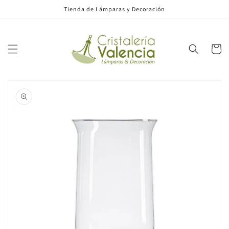
Ir
Tienda de Lámparas y Decoración
directamente
al contenido
Carrito
Ir
directamente
a la
información
del producto