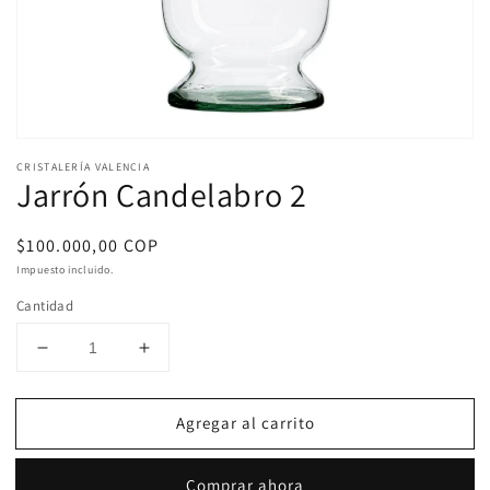
Abrir
elemento
CRISTALERÍA VALENCIA
multimedia
Jarrón Candelabro 2
1
en
una
Precio
$100.000,00 COP
ventana
modal
habitual
Impuesto incluido.
Cantidad
Reducir
Aumentar
cantidad
cantidad
para
para
Agregar al carrito
Jarrón
Jarrón
Candelabro
Candelabro
2
2
Comprar ahora