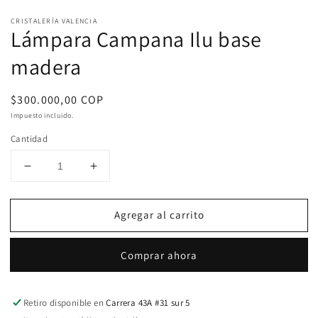
ventana
2
modal
e
CRISTALERÍA VALENCIA
u
Lámpara Campana Ilu base
v
m
madera
Precio
$300.000,00 COP
habitual
Impuesto incluido.
Cantidad
Reducir
Aumentar
cantidad
cantidad
para
para
Agregar al carrito
Lámpara
Lámpara
Campana
Campana
Ilu
Ilu
Comprar ahora
base
base
madera
madera
Retiro disponible en
Carrera 43A #31 sur 5