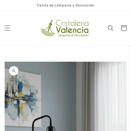
Ir
Tienda de Lámparas y Decoración
directamente
al contenido
Carrito
Ir
directamente
a la
información
del producto