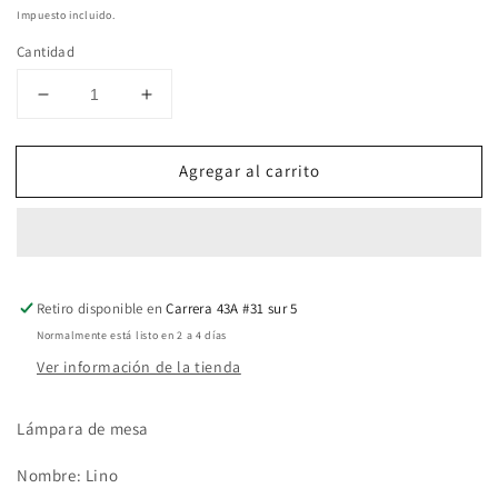
habitual
Impuesto incluido.
Cantidad
Reducir
Aumentar
cantidad
cantidad
para
para
Agregar al carrito
Lámpara
Lámpara
Lino
Lino
base
base
madera
madera
Retiro disponible en
Carrera 43A #31 sur 5
Normalmente está listo en 2 a 4 días
Ver información de la tienda
Lámpara de mesa
Nombre: Lino