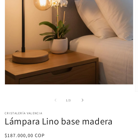
Abrir
elemento
A
multimedia
e
1
de
1
/
3
m
en
2
una
e
CRISTALERÍA VALENCIA
ventana
u
Lámpara Lino base madera
modal
v
m
Precio
$187.000,00 COP