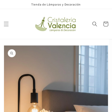
Ir
Tienda de Lámparas y Decoración
directamente
al contenido
Carrito
Ir
directamente
a la
información
del producto