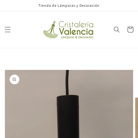
Ir
Tienda de Lámparas y Decoración
directamente
al contenido
Carrito
Ir
directamente
a la
información
del producto