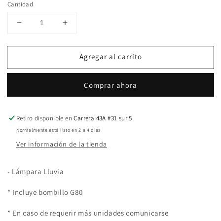
Cantidad
Reducir
Aumentar
cantidad
cantidad
para
para
Agregar al carrito
Lámpara
Lámpara
Lluvia
Lluvia
Comprar ahora
Retiro disponible en
Carrera 43A #31 sur 5
Normalmente está listo en 2 a 4 días
Ver información de la tienda
- Lámpara Lluvia
* Incluye bombillo G80
* En caso de requerir más unidades comunicarse