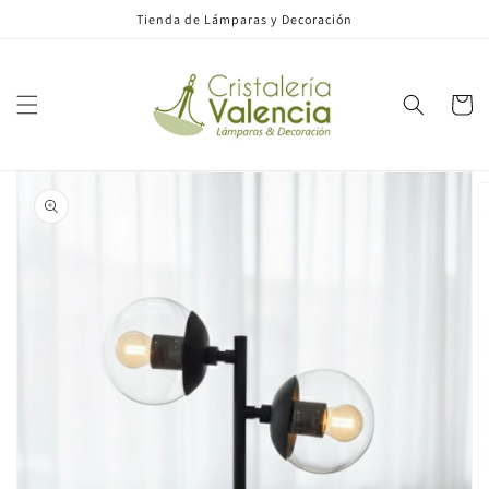
Ir
Tienda de Lámparas y Decoración
directamente
al contenido
Carrito
Ir
directamente
a la
información
del producto