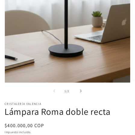
A
Abrir
e
elemento
m
de
1
/
2
multimedia
2
1
e
en
CRISTALERÍA VALENCIA
u
una
Lámpara Roma doble recta
v
ventana
m
modal
Precio
$400.000,00 COP
habitual
Impuesto incluido.