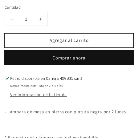
Cantidad
Reducir
Aumentar
cantidad
cantidad
para
para
Agregar al carrito
Lámpara
Lámpara
Roma
Roma
doble
doble
Comprar ahora
recta
recta
Retiro disponible en
Carrera 43A #31 sur 5
Normalmente está listo en 2 a 4 días
Ver información de la tienda
- Lámpara de mesa en hierro con pintura negra por 2 luces.
* El precio de la lámpara no incluye bombillo