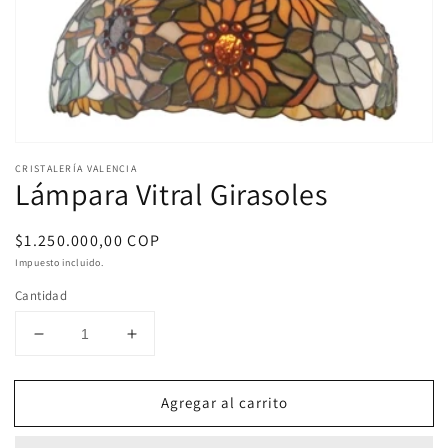
Abrir
elemento
CRISTALERÍA VALENCIA
multimedia
Lámpara Vitral Girasoles
1
en
una
Precio
$1.250.000,00 COP
ventana
modal
habitual
Impuesto incluido.
Cantidad
Reducir
Aumentar
cantidad
cantidad
para
para
Agregar al carrito
Lámpara
Lámpara
Vitral
Vitral
Girasoles
Girasoles