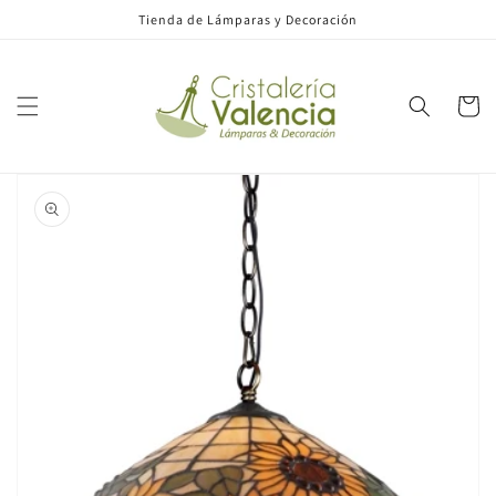
Ir
Tienda de Lámparas y Decoración
directamente
al contenido
Carrito
Ir
directamente
a la
información
del producto