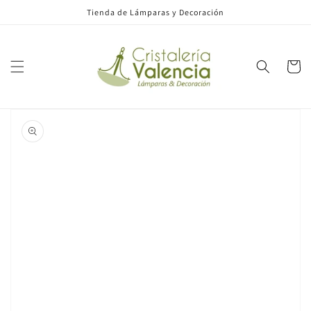
Ir
Tienda de Lámparas y Decoración
directamente
al contenido
Carrito
Ir
directamente
a la
información
del producto