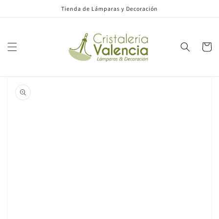
Ir
Tienda de Lámparas y Decoración
directamente
al contenido
Carrito
Ir
directamente
a la
información
del producto